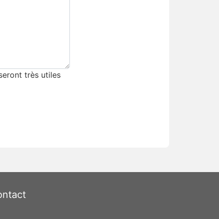
eront très utiles
ntact