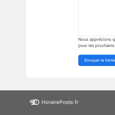
Nous apprécions qu
pour les prochains 
Envoyer le form
HorairePoste.fr