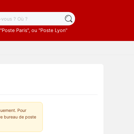
"
Poste Paris
", ou "
Poste Lyon
"
quement. Pour
tre bureau de poste