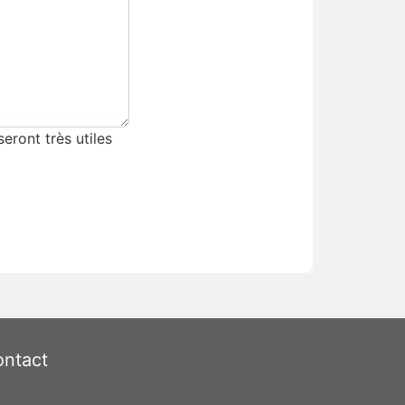
eront très utiles
ntact