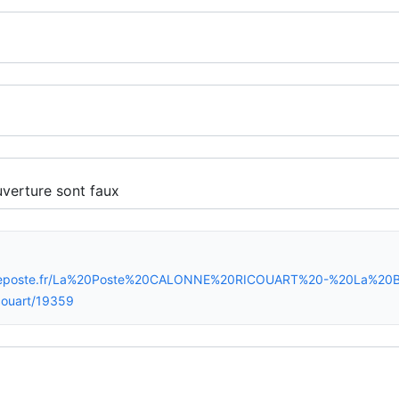
aireposte.fr/La%20Poste%20CALONNE%20RICOUART%20-%20La%20B
couart/19359