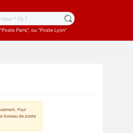
"
Poste Paris
", ou "
Poste Lyon
"
quement. Pour
tre bureau de poste