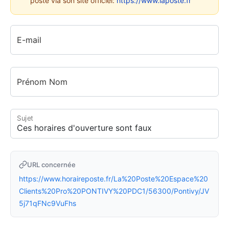
poste via son site officiel:
https://www.laposte.fr
E-mail
Prénom Nom
Sujet
URL concernée
https://www.horaireposte.fr/La%20Poste%20Espace%20
Clients%20Pro%20PONTIVY%20PDC1/56300/Pontivy/JV
5j71qFNc9VuFhs