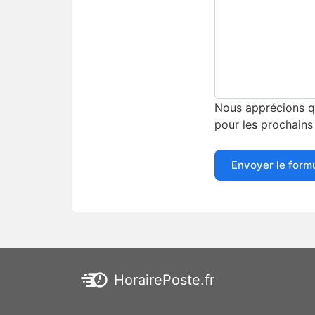
Nous apprécions qu
pour les prochains 
Envoyer le form
HorairePoste.fr