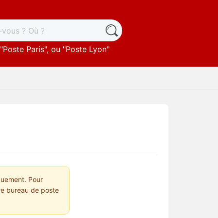
"
Poste Paris
", ou "
Poste Lyon
"
quement. Pour
tre bureau de poste