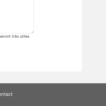
eront très utiles
ntact