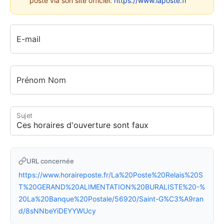
poste via son site officiel:
https://www.laposte.fr
E-mail
Prénom Nom
Sujet
URL concernée
https://www.horaireposte.fr/La%20Poste%20Relais%20S
T%20GERAND%20ALIMENTATION%20BURALISTE%20-%
20La%20Banque%20Postale/56920/Saint-G%C3%A9ran
d/8sNNbeYiDEYYWUcy