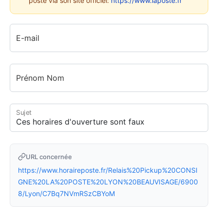
poste via son site officiel:
https://www.laposte.fr
E-mail
Prénom Nom
Sujet
URL concernée
https://www.horaireposte.fr/Relais%20Pickup%20CONSI
GNE%20LA%20POSTE%20LYON%20BEAUVISAGE/6900
8/Lyon/C7Bq7NVmRSzCBYoM