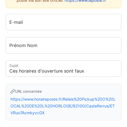
poste via son site officiel:
https://www.laposte.fr
E-mail
Prénom Nom
Sujet
URL concernée
https://www.horaireposte.fr/Relais%20Pickup%20O%20L
OCAL%20DE%20L%20HORLOGE/82100/Castelferrus/ET
VRuo7AcmkyvcGX