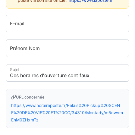
poste via son site officiel:
https://www.laposte.fr
E-mail
Prénom Nom
Sujet
URL concernée
https://www.horaireposte.fr/Relais%20Pickup%20SCEN
E%20DE%20VIE%20ET%20CO/34310/Montady/m5nwvm
EnM0ZHxmTz