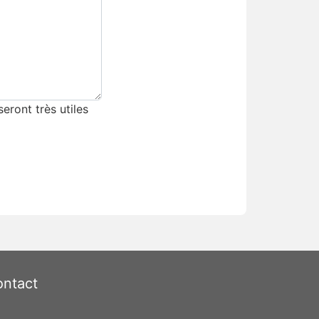
eront très utiles
ntact