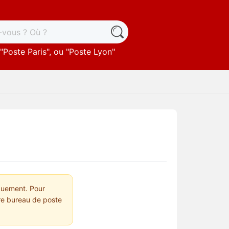
"
Poste Paris
", ou "
Poste Lyon
"
quement. Pour
tre bureau de poste