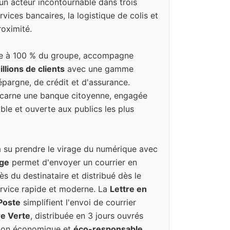
un acteur incontournable dans trois
vices bancaires, la logistique de colis et
oximité.
iale à 100 % du groupe, accompagne
llions de clients
avec une gamme
pargne, de crédit et d'assurance.
incarne une banque citoyenne, engagée
ble et ouverte aux publics les plus
a su prendre le virage du numérique avec
uge
permet d'envoyer un courrier en
ès du destinataire et distribué dès le
rvice rapide et moderne. La
Lettre en
 Poste
simplifient l'envoi de courrier
re Verte
, distribuée en 3 jours ouvrés
tion économique et
éco-responsable
,