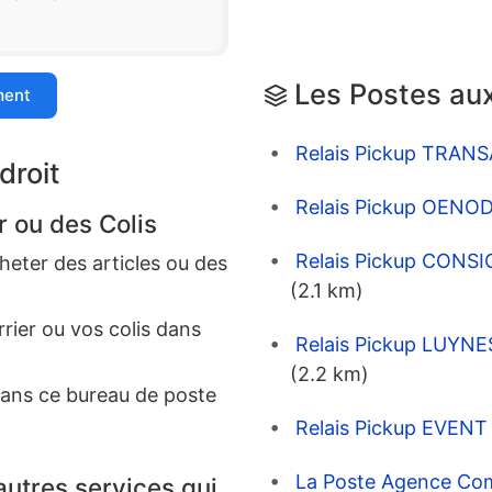
Les Postes aux
ment
Relais Pickup TRA
droit
Relais Pickup OENO
r ou des Colis
Relais Pickup CONS
eter des articles ou des
(2.1 km)
rrier ou vos colis dans
Relais Pickup LUY
(2.2 km)
dans ce bureau de poste
Relais Pickup EVENT
La Poste Agence C
utres services qui