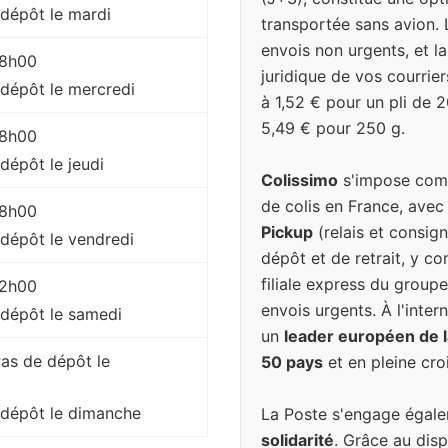
dépôt le mardi
transportée sans avion. 
envois non urgents, et l
 18h00
juridique de vos courrier
dépôt le mercredi
à 1,52 € pour un pli de 
5,49 € pour 250 g.
 18h00
dépôt le jeudi
Colissimo
s'impose comm
de colis en France, avec
 18h00
Pickup
(relais et consign
dépôt le vendredi
dépôt et de retrait, y c
filiale express du groupe
 12h00
envois urgents. À l'inter
 dépôt le samedi
un
leader européen de la
Pas de dépôt le
50 pays
et en pleine cro
 dépôt le dimanche
La Poste s'engage égal
solidarité
. Grâce au disp