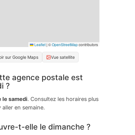
Leaflet
|
©
OpenStreetMap
contributors
oir sur Google Maps
Vue satellite
tte agence postale est
i ?
 le samedi
. Consultez les horaires plus
 aller en semaine.
vre-t-elle le dimanche ?