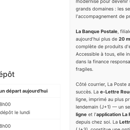
modernisé pour devenir 
grands domaines : les ser
l'accompagnement de pr
La Banque Postale
, fil
aujourd'hui plus de
20 mi
complète de produits d'é
Accessible à tous, elle 
dans la finance responsa
fragiles.
dépôt
Côté courrier, La Poste 
n départ aujourd'hui
succès. La
e-Lettre Ro
ligne, imprimé au plus pr
 18h00
lendemain (J+1) — un se
dépôt le lundi
ligne
et l'
application La
depuis chez soi. La
Lett
 18h00
(J+3), constitue une op