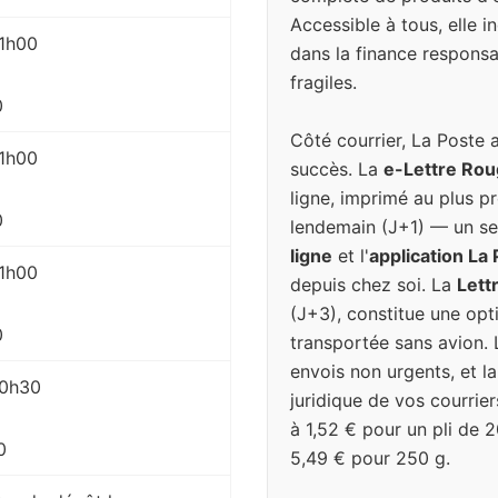
Accessible à tous, elle 
11h00
dans la finance responsa
fragiles.
0
Côté courrier, La Poste 
11h00
succès. La
e-Lettre Ro
ligne, imprimé au plus pr
0
lendemain (J+1) — un se
ligne
et l'
application La
11h00
depuis chez soi. La
Lett
(J+3), constitue une op
0
transportée sans avion. 
envois non urgents, et l
 10h30
juridique de vos courrier
à 1,52 € pour un pli de 
0
5,49 € pour 250 g.