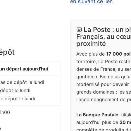
en suivant ce lien
.
La Poste : un p
Français, au cœur
proximité
dépôt
Avec plus de
17 000 poi
territoire, La Poste rest
n départ aujourd'hui
denses de France, au ser
quotidien. Bien plus qu'u
Pas de dépôt le lundi
modernisé pour devenir 
dépôt le lundi
grands domaines : les ser
e dépôt le lundi
l'accompagnement de pr
11h00
La Banque Postale
, fil
aujourd'hui plus de
20 mi
0
complète de produits d'é