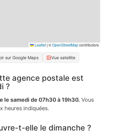
Leaflet
|
©
OpenStreetMap
contributors
oir sur Google Maps
Vue satellite
tte agence postale est
i ?
te le samedi de 07h30 à 19h30.
Vous
x heures indiquées.
vre-t-elle le dimanche ?