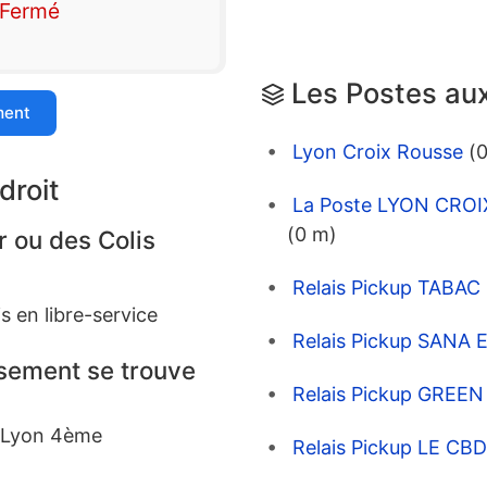
Fermé
Les Postes aux
ment
Lyon Croix Rousse
(
droit
La Poste LYON CROI
(0 m)
r ou des Colis
Relais Pickup TABA
s en libre-service
Relais Pickup SANA 
ssement se trouve
Relais Pickup GREE
: Lyon 4ème
Relais Pickup LE C