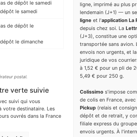
 Pas de dépôt le samedi
ligne, imprimé au plus pr
 dépôt le samedi
lendemain (J+1) — un se
ligne
et l'
application La
Pas de dépôt le
depuis chez soi. La
Lett
(J+3), constitue une op
 dépôt le dimanche
transportée sans avion. 
envois non urgents, et l
juridique de vos courrier
à 1,52 € pour un pli de 
5,49 € pour 250 g.
érateur postal.
tre verte suivie
Colissimo
s'impose comm
de colis en France, avec
vec suivi qui vous
Pickup
(relais et consign
à votre destinataire. Les
dépôt et de retrait, y c
jours ouvrés dans la France
filiale express du groupe
envois urgents. À l'inter