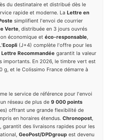
ès du destinataire et distribué dès le
rvice rapide et moderne. La
Lettre en
 Poste
simplifient l'envoi de courrier
re Verte
, distribuée en 3 jours ouvrés
tion économique et
éco-responsable
,
L'
Ecopli
(J+4) complète l'offre pour les
a
Lettre Recommandée
garantit la valeur
s importants. En 2026, le timbre vert est
20 g, et le Colissimo France démarre à
e le service de référence pour l'envoi
 un réseau de plus de
9 000 points
es) offrant une grande flexibilité de
ompris en horaires étendus.
Chronopost
,
, garantit des livraisons rapides pour les
national,
GeoPost/DPDgroup
est devenu