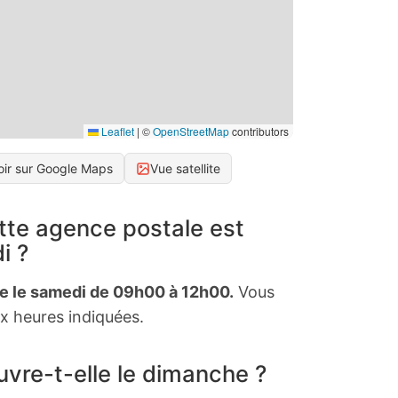
Leaflet
|
©
OpenStreetMap
contributors
oir sur Google Maps
Vue satellite
tte agence postale est
i ?
te le samedi de 09h00 à 12h00.
Vous
x heures indiquées.
vre-t-elle le dimanche ?