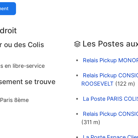
ment
droit
Les Postes aux
r ou des Colis
Relais Pickup MONO
s en libre-service
Relais Pickup CON
ssement se trouve
ROOSEVELT
(122 m)
La Poste PARIS COLI
 Paris 8ème
Relais Pickup CONS
(311 m)
La Poste Espace Cl