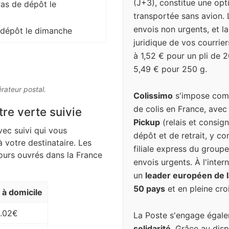
(J+3), constitue une op
Pas de dépôt le
transportée sans avion. 
envois non urgents, et l
 dépôt le dimanche
juridique de vos courrier
à 1,52 € pour un pli de 
5,49 € pour 250 g.
érateur postal.
Colissimo
s'impose comm
de colis en France, avec
tre verte suivie
Pickup
(relais et consign
vec suivi qui vous
dépôt et de retrait, y c
à votre destinataire. Les
filiale express du groupe
jours ouvrés dans la France
envois urgents. À l'inter
un
leader européen de la
50 pays
et en pleine cro
n à domicile
.02€
La Poste s'engage égal
solidarité
. Grâce au disp