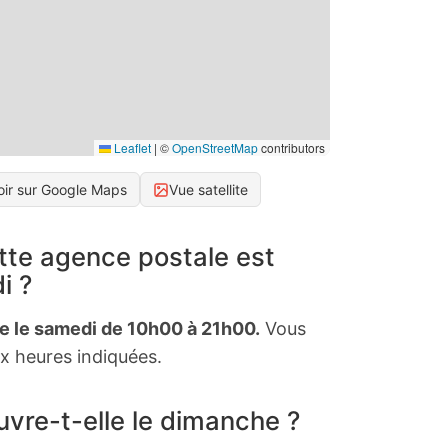
Leaflet
|
©
OpenStreetMap
contributors
oir sur Google Maps
Vue satellite
tte agence postale est
i ?
te le samedi de 10h00 à 21h00.
Vous
x heures indiquées.
vre-t-elle le dimanche ?