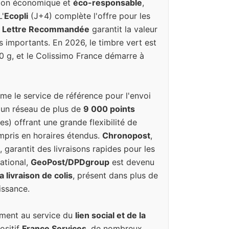
tion économique et
éco-responsable
,
L'
Ecopli
(J+4) complète l'offre pour les
a
Lettre Recommandée
garantit la valeur
s importants. En 2026, le timbre vert est
20 g, et le Colissimo France démarre à
e le service de référence pour l'envoi
 un réseau de plus de
9 000 points
es) offrant une grande flexibilité de
ompris en horaires étendus.
Chronopost
,
, garantit des livraisons rapides pour les
national,
GeoPost/DPDgroup
est devenu
 livraison de colis
, présent dans plus de
issance.
ement au service du
lien social et de la
ositif
France Services
, de nombreux