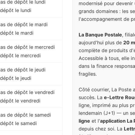
Pas de dépôt le lundi
modernisé pour devenir 
dépôt le lundi
grands domaines : les ser
l'accompagnement de pr
 Pas de dépôt le mardi
dépôt le mardi
La Banque Postale
, fil
aujourd'hui plus de
20 mi
 Pas de dépôt le mercredi
complète de produits d'é
dépôt le mercredi
Accessible à tous, elle 
dans la finance responsa
Pas de dépôt le jeudi
fragiles.
dépôt le jeudi
Côté courrier, La Poste 
 Pas de dépôt le vendredi
succès. La
e-Lettre Ro
dépôt le vendredi
ligne, imprimé au plus pr
lendemain (J+1) — un se
 Pas de dépôt le samedi
ligne
et l'
application La
 dépôt le samedi
depuis chez soi. La
Lett