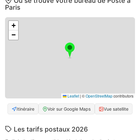
Où se trouve votre bureau de Poste à
Paris
+
−
Leaflet
|
©
OpenStreetMap
contributors
Itinéraire
Voir sur Google Maps
Vue satellite
Les tarifs postaux 2026