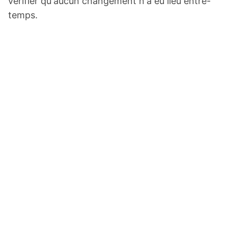
vérifier qu'aucun changement n'a eu lieu entre-
temps.