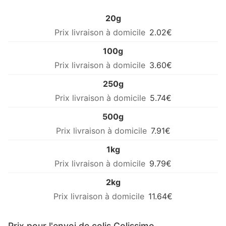
20g
2.02€
100g
3.60€
250g
5.74€
500g
7.91€
1kg
9.79€
2kg
11.64€
Prix pour l'envoi de colis Colissimo