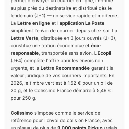
permet d'envoyer un courrier en ligne, imprimé
au plus près du destinataire et distribué dès le
lendemain (J+1) — un service rapide et moderne.
La
Lettre en ligne
et l'
application La Poste
simplifient l'envoi de courrier depuis chez soi. La
Lettre Verte
, distribuée en 3 jours ouvrés (J+3),
constitue une option économique et
éco-
responsable
, transportée sans avion. L'
Ecopli
(J+4) complète l'offre pour les envois non
urgents, et la
Lettre Recommandée
garantit la
valeur juridique de vos courriers importants. En
2026, le timbre vert est à 1,52 € pour un pli de
20 g, et le Colissimo France démarre à 5,49 €
pour 250 g.
Colissimo
s'impose comme le service de
référence pour l'envoi de colis en France, avec
un réseau de plus de
9 000 points Pickup
(relais