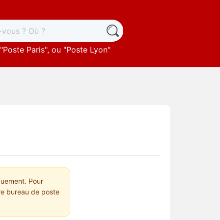
"
Poste Paris
", ou "
Poste Lyon
"
quement. Pour
tre bureau de poste