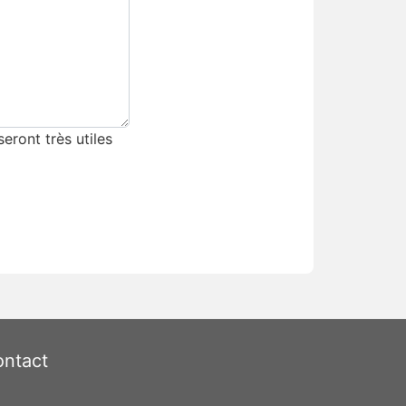
eront très utiles
ntact