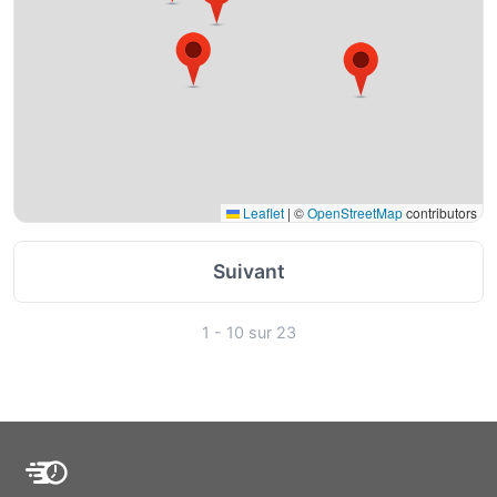
Leaflet
|
©
OpenStreetMap
contributors
Suivant
1 - 10 sur 23