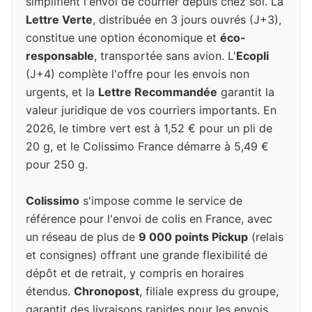
simplifient l'envoi de courrier depuis chez soi. La
Lettre Verte
, distribuée en 3 jours ouvrés (J+3),
constitue une option économique et
éco-
responsable
, transportée sans avion. L'
Ecopli
(J+4) complète l'offre pour les envois non
urgents, et la
Lettre Recommandée
garantit la
valeur juridique de vos courriers importants. En
2026, le timbre vert est à 1,52 € pour un pli de
20 g, et le Colissimo France démarre à 5,49 €
pour 250 g.
Colissimo
s'impose comme le service de
référence pour l'envoi de colis en France, avec
un réseau de plus de
9 000 points Pickup
(relais
et consignes) offrant une grande flexibilité de
dépôt et de retrait, y compris en horaires
étendus.
Chronopost
, filiale express du groupe,
garantit des livraisons rapides pour les envois