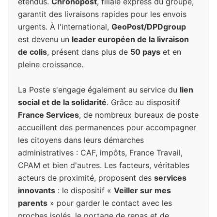
étendus.
Chronopost
, filiale express du groupe,
garantit des livraisons rapides pour les envois
urgents. À l'international,
GeoPost/DPDgroup
est devenu un
leader européen de la livraison
de colis
, présent dans plus de
50 pays
et en
pleine croissance.
La Poste s'engage également au service du
lien
social et de la solidarité
. Grâce au dispositif
France Services
, de nombreux bureaux de poste
accueillent des permanences pour accompagner
les citoyens dans leurs démarches
administratives : CAF, impôts, France Travail,
CPAM et bien d'autres. Les facteurs, véritables
acteurs de proximité, proposent des
services
innovants
: le dispositif «
Veiller sur mes
parents
» pour garder le contact avec les
proches isolés, le portage de repas et de