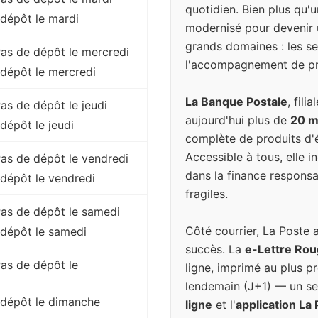
quotidien. Bien plus qu'u
dépôt le mardi
modernisé pour devenir 
grands domaines : les ser
 Pas de dépôt le mercredi
l'accompagnement de pr
dépôt le mercredi
La Banque Postale
, fil
Pas de dépôt le jeudi
aujourd'hui plus de
20 mi
dépôt le jeudi
complète de produits d'é
Accessible à tous, elle 
 Pas de dépôt le vendredi
dans la finance responsa
dépôt le vendredi
fragiles.
 Pas de dépôt le samedi
Côté courrier, La Poste 
 dépôt le samedi
succès. La
e-Lettre Ro
Pas de dépôt le
ligne, imprimé au plus pr
lendemain (J+1) — un se
 dépôt le dimanche
ligne
et l'
application La