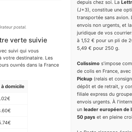
depuis chez soi. La
Lett
(J+3), constitue une op
transportée sans avion. 
envois non urgents, et l
érateur postal.
juridique de vos courrier
tre verte suivie
à 1,52 € pour un pli de 
5,49 € pour 250 g.
vec suivi qui vous
à votre destinataire. Les
Colissimo
s'impose comm
jours ouvrés dans la France
de colis en France, avec
Pickup
(relais et consign
dépôt et de retrait, y c
n à domicile
filiale express du groupe
.02€
envois urgents. À l'inter
un
leader européen de la
3.60€
50 pays
et en pleine cro
5.74€