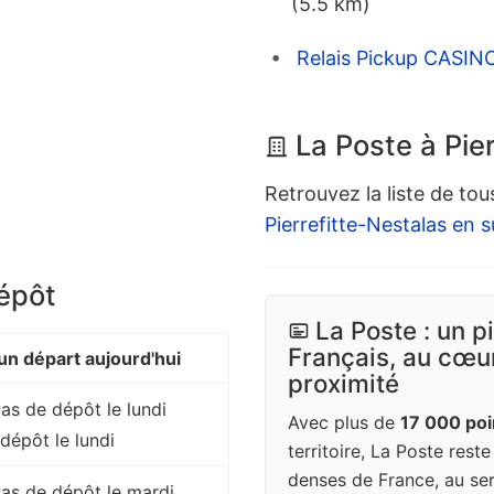
(5.5 km)
Relais Pickup CASI
La Poste à Pie
Retrouvez la liste de tou
Pierrefitte-Nestalas en s
dépôt
La Poste : un p
Français, au cœur
n départ aujourd'hui
proximité
Pas de dépôt le lundi
Avec plus de
17 000 poi
dépôt le lundi
territoire, La Poste rest
denses de France, au ser
 Pas de dépôt le mardi