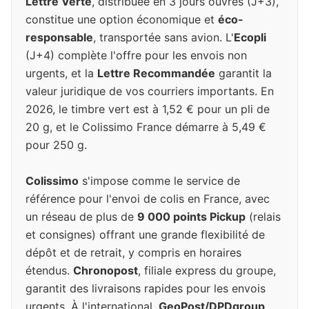
Lettre Verte
, distribuée en 3 jours ouvrés (J+3),
constitue une option économique et
éco-
responsable
, transportée sans avion. L'
Ecopli
(J+4) complète l'offre pour les envois non
urgents, et la
Lettre Recommandée
garantit la
valeur juridique de vos courriers importants. En
2026, le timbre vert est à 1,52 € pour un pli de
20 g, et le Colissimo France démarre à 5,49 €
pour 250 g.
Colissimo
s'impose comme le service de
référence pour l'envoi de colis en France, avec
un réseau de plus de
9 000 points Pickup
(relais
et consignes) offrant une grande flexibilité de
dépôt et de retrait, y compris en horaires
étendus.
Chronopost
, filiale express du groupe,
garantit des livraisons rapides pour les envois
urgents. À l'international,
GeoPost/DPDgroup