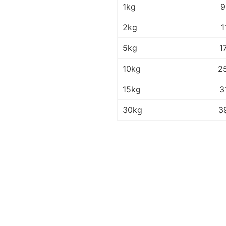
1kg
9
2kg
1
5kg
1
10kg
2
15kg
3
30kg
3