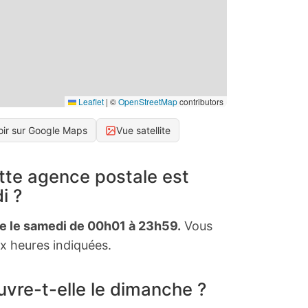
Leaflet
|
©
OpenStreetMap
contributors
oir sur Google Maps
Vue satellite
tte agence postale est
i ?
te le samedi de 00h01 à 23h59.
Vous
x heures indiquées.
vre-t-elle le dimanche ?