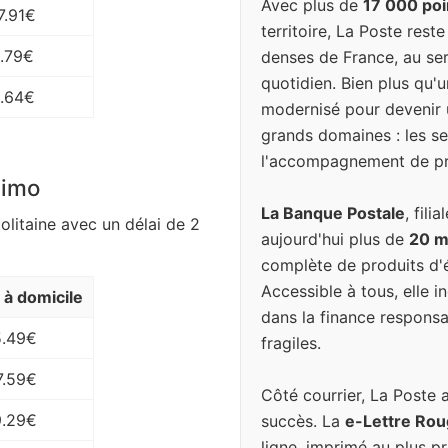
Avec plus de
17 000 poi
7.91€
territoire, La Poste rest
.79€
denses de France, au ser
quotidien. Bien plus qu'u
1.64€
modernisé pour devenir 
grands domaines : les ser
l'accompagnement de pr
simo
La Banque Postale
, fil
olitaine avec un délai de 2
aujourd'hui plus de
20 mi
complète de produits d'é
Accessible à tous, elle 
n à domicile
dans la finance responsa
5.49€
fragiles.
7.59€
Côté courrier, La Poste 
9.29€
succès. La
e-Lettre Ro
ligne, imprimé au plus pr