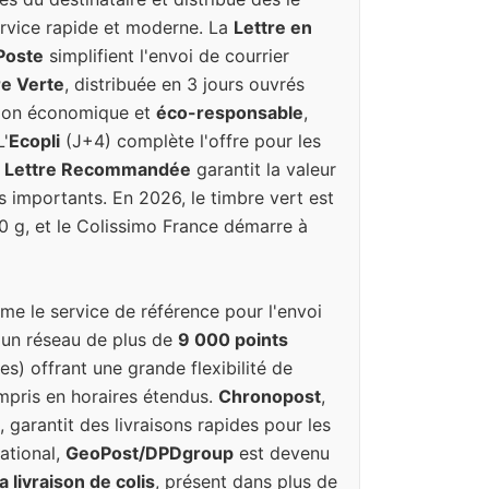
rvice rapide et moderne. La
Lettre en
 Poste
simplifient l'envoi de courrier
re Verte
, distribuée en 3 jours ouvrés
tion économique et
éco-responsable
,
L'
Ecopli
(J+4) complète l'offre pour les
a
Lettre Recommandée
garantit la valeur
s importants. En 2026, le timbre vert est
20 g, et le Colissimo France démarre à
e le service de référence pour l'envoi
 un réseau de plus de
9 000 points
es) offrant une grande flexibilité de
ompris en horaires étendus.
Chronopost
,
, garantit des livraisons rapides pour les
national,
GeoPost/DPDgroup
est devenu
 livraison de colis
, présent dans plus de