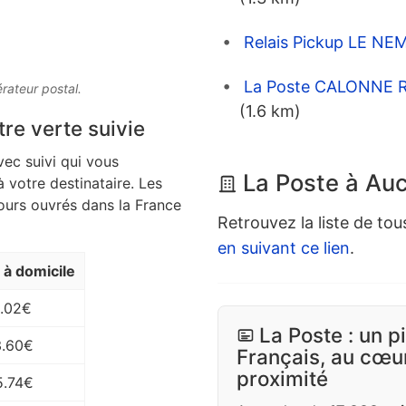
Relais Pickup LE N
La Poste CALONNE R
érateur postal.
(1.6 km)
tre verte suivie
vec suivi qui vous
La Poste à Au
à votre destinataire. Les
jours ouvrés dans la France
Retrouvez la liste de tou
en suivant ce lien
.
n à domicile
.02€
La Poste : un p
3.60€
Français, au cœur
proximité
5.74€