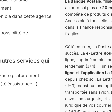
La Banque Postale
, fil
aujourd'hui plus de
20 mi
gement
complète de produits d'é
onible dans cette agence
Accessible à tous, elle 
dans la finance responsa
possibilité de
fragiles.
Côté courrier, La Poste 
succès. La
e-Lettre Ro
ligne, imprimé au plus pr
utres services qui
lendemain (J+1) — un se
ligne
et l'
application La
Poste gratuitement
depuis chez soi. La
Lett
 (téléassistance…)
(J+3), constitue une op
transportée sans avion. 
envois non urgents, et l
juridique de vos courrier
à 1,52 € pour un pli de 