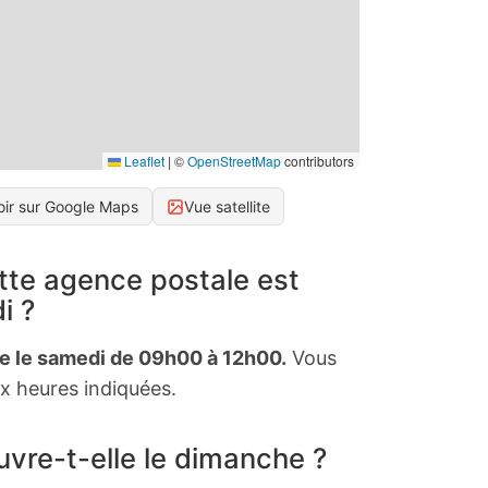
Leaflet
|
©
OpenStreetMap
contributors
oir sur Google Maps
Vue satellite
tte agence postale est
i ?
te le samedi de 09h00 à 12h00.
Vous
x heures indiquées.
vre-t-elle le dimanche ?