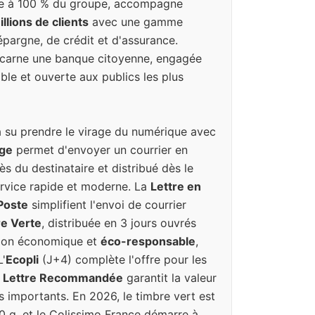
iale à 100 % du groupe, accompagne
llions de clients
avec une gamme
pargne, de crédit et d'assurance.
incarne une banque citoyenne, engagée
ble et ouverte aux publics les plus
a su prendre le virage du numérique avec
uge
permet d'envoyer un courrier en
ès du destinataire et distribué dès le
rvice rapide et moderne. La
Lettre en
 Poste
simplifient l'envoi de courrier
re Verte
, distribuée en 3 jours ouvrés
tion économique et
éco-responsable
,
L'
Ecopli
(J+4) complète l'offre pour les
a
Lettre Recommandée
garantit la valeur
s importants. En 2026, le timbre vert est
20 g, et le Colissimo France démarre à