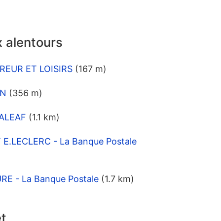
 alentours
DREUR ET LOISIRS
(167 m)
AN
(356 m)
RALEAF
(1.1 km)
T E.LECLERC - La Banque Postale
RE - La Banque Postale
(1.7 km)
et