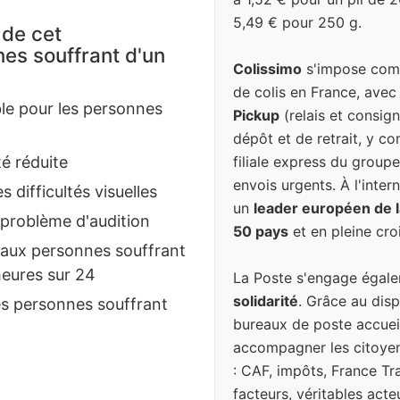
5,49 € pour 250 g.
 de cet
es souffrant d'un
Colissimo
s'impose comm
de colis en France, avec
e pour les personnes
Pickup
(relais et consign
dépôt et de retrait, y c
filiale express du groupe
é réduite
envois urgents. À l'inter
difficultés visuelles
un
leader européen de la
problème d'audition
50 pays
et en pleine cro
é aux personnes souffrant
heures sur 24
La Poste s'engage égal
solidarité
. Grâce au disp
es personnes souffrant
bureaux de poste accuei
accompagner les citoyen
: CAF, impôts, France Tr
facteurs, véritables act