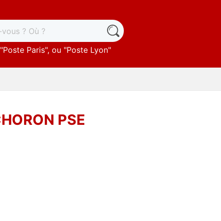
"
Poste Paris
", ou "
Poste Lyon
"
9 CHORON PSE