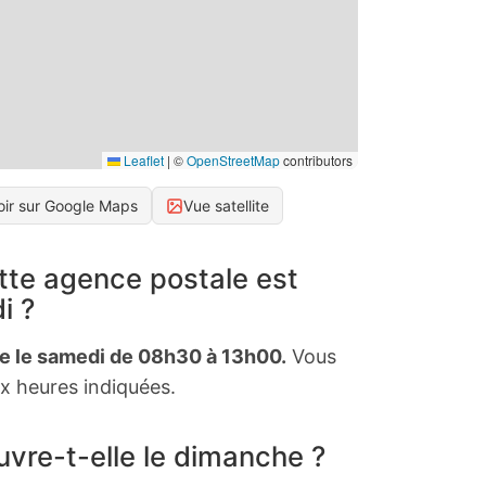
Leaflet
|
©
OpenStreetMap
contributors
oir sur Google Maps
Vue satellite
tte agence postale est
i ?
te le samedi de 08h30 à 13h00.
Vous
x heures indiquées.
vre-t-elle le dimanche ?