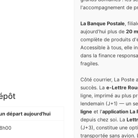
l'accompagnement de pr
La Banque Postale
, fil
aujourd'hui plus de
20 mi
complète de produits d'é
Accessible à tous, elle 
dans la finance responsa
fragiles.
Côté courrier, La Poste 
succès. La
e-Lettre Ro
dépôt
ligne, imprimé au plus pr
lendemain (J+1) — un se
ligne
et l'
application La
n départ aujourd'hui
depuis chez soi. La
Lett
(J+3), constitue une op
 18h00
transportée sans avion. 