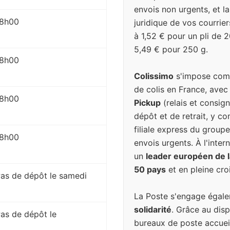
envois non urgents, et l
 18h00
juridique de vos courrier
à 1,52 € pour un pli de 
5,49 € pour 250 g.
 18h00
Colissimo
s'impose comm
de colis en France, avec
 18h00
Pickup
(relais et consign
dépôt et de retrait, y c
filiale express du groupe
 18h00
envois urgents. À l'inter
un
leader européen de la
50 pays
et en pleine cro
 Pas de dépôt le samedi
La Poste s'engage égal
solidarité
. Grâce au disp
Pas de dépôt le
bureaux de poste accuei