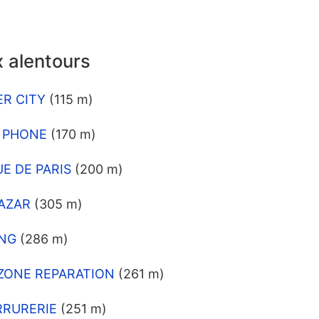
 alentours
ER CITY
(115 m)
IR PHONE
(170 m)
UE DE PARIS
(200 m)
BAZAR
(305 m)
ING
(286 m)
SYZONE REPARATION
(261 m)
ERRURERIE
(251 m)