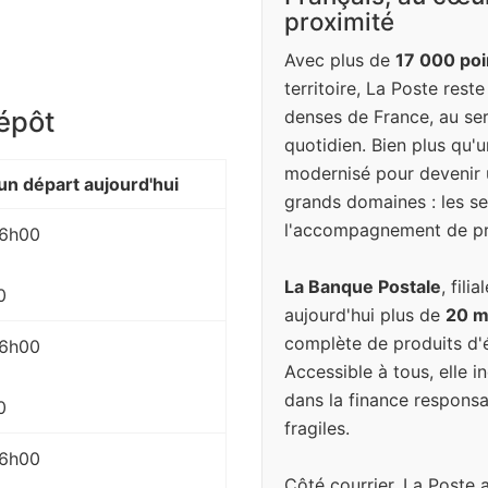
proximité
Avec plus de
17 000 poi
territoire, La Poste rest
dépôt
denses de France, au ser
quotidien. Bien plus qu'u
modernisé pour devenir 
n départ aujourd'hui
grands domaines : les ser
l'accompagnement de pr
 16h00
La Banque Postale
, fil
0
aujourd'hui plus de
20 mi
complète de produits d'é
 16h00
Accessible à tous, elle 
dans la finance responsa
0
fragiles.
 16h00
Côté courrier, La Poste 