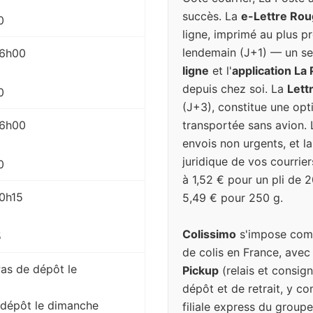
succès. La
e-Lettre Ro
0
ligne, imprimé au plus pr
lendemain (J+1) — un se
 16h00
ligne
et l'
application La
depuis chez soi. La
Lett
0
(J+3), constitue une op
transportée sans avion. 
 16h00
envois non urgents, et l
juridique de vos courrier
0
à 1,52 € pour un pli de 
10h15
5,49 € pour 250 g.
Colissimo
s'impose comm
5
de colis en France, avec
Pas de dépôt le
Pickup
(relais et consign
dépôt et de retrait, y c
 dépôt le dimanche
filiale express du groupe