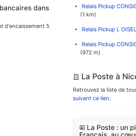
Relais Pickup CONS
 bancaires dans
(1 km)
el d'encaissement 5
Relais Pickup L OIS
Relais Pickup CONS
(972 m)
La Poste à Nic
Retrouvez la liste de tou
suivant ce lien
.
La Poste : un p
Français, au cœur