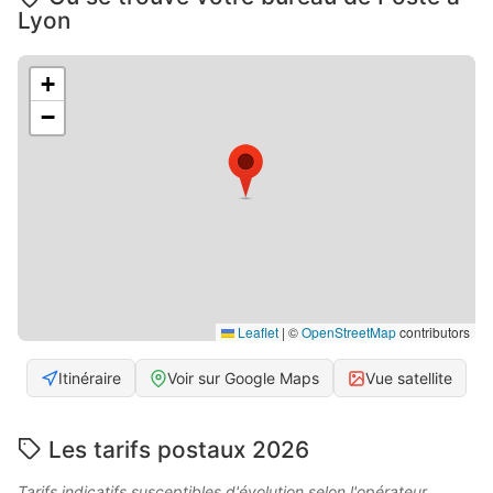
Lyon
+
−
Leaflet
|
©
OpenStreetMap
contributors
Itinéraire
Voir sur Google Maps
Vue satellite
Les tarifs postaux 2026
Tarifs indicatifs susceptibles d'évolution selon l'opérateur