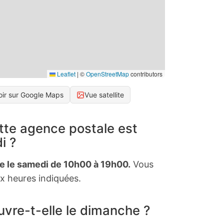
Leaflet
|
©
OpenStreetMap
contributors
oir sur Google Maps
Vue satellite
tte agence postale est
i ?
te le samedi de 10h00 à 19h00.
Vous
x heures indiquées.
vre-t-elle le dimanche ?