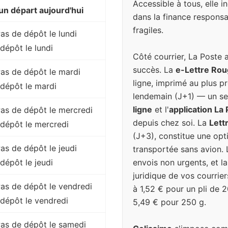
Accessible à tous, elle 
n départ aujourd'hui
dans la finance responsa
fragiles.
Pas de dépôt le lundi
dépôt le lundi
Côté courrier, La Poste 
succès. La
e-Lettre Ro
 Pas de dépôt le mardi
ligne, imprimé au plus pr
dépôt le mardi
lendemain (J+1) — un se
ligne
et l'
application La
 Pas de dépôt le mercredi
depuis chez soi. La
Lett
dépôt le mercredi
(J+3), constitue une op
Pas de dépôt le jeudi
transportée sans avion. 
envois non urgents, et l
dépôt le jeudi
juridique de vos courrier
 Pas de dépôt le vendredi
à 1,52 € pour un pli de 
dépôt le vendredi
5,49 € pour 250 g.
 Pas de dépôt le samedi