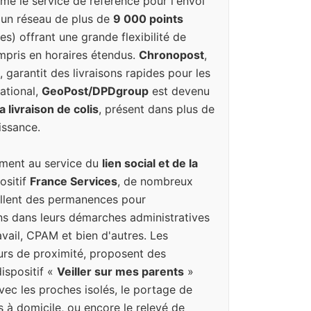
e le service de référence pour l'envoi
 un réseau de plus de
9 000 points
es) offrant une grande flexibilité de
ompris en horaires étendus.
Chronopost
,
, garantit des livraisons rapides pour les
national,
GeoPost/DPDgroup
est devenu
 livraison de colis
, présent dans plus de
issance.
ement au service du
lien social et de la
ositif
France Services
, de nombreux
llent des permanences pour
s dans leurs démarches administratives
avail, CPAM et bien d'autres. Les
eurs de proximité, proposent des
dispositif «
Veiller sur mes parents
»
vec les proches isolés, le portage de
 à domicile, ou encore le relevé de