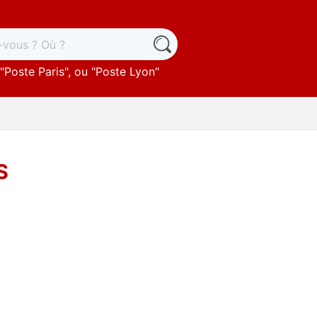
"
Poste Paris
", ou "
Poste Lyon
"
S