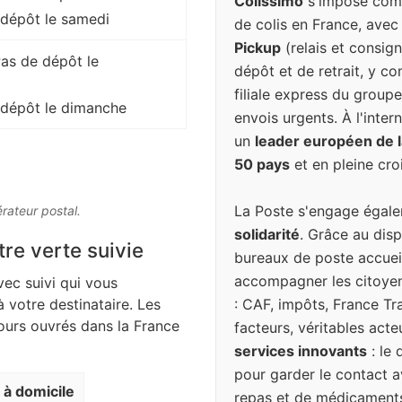
Colissimo
s'impose comm
 dépôt le samedi
de colis en France, avec
Pickup
(relais et consign
Pas de dépôt le
dépôt et de retrait, y c
filiale express du groupe
 dépôt le dimanche
envois urgents. À l'inter
un
leader européen de la
50 pays
et en pleine cro
La Poste s'engage égal
érateur postal.
solidarité
. Grâce au disp
tre verte suivie
bureaux de poste accuei
accompagner les citoyen
vec suivi qui vous
: CAF, impôts, France Tr
à votre destinataire. Les
jours ouvrés dans la France
facteurs, véritables act
services innovants
: le 
pour garder le contact a
n à domicile
repas et de médicaments