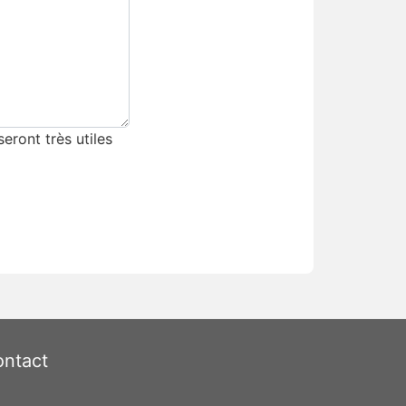
eront très utiles
ntact