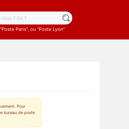
"
Poste Paris
", ou "
Poste Lyon
"
quement. Pour
tre bureau de poste