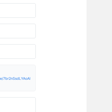
ne/7br2nSsdLYAoAI